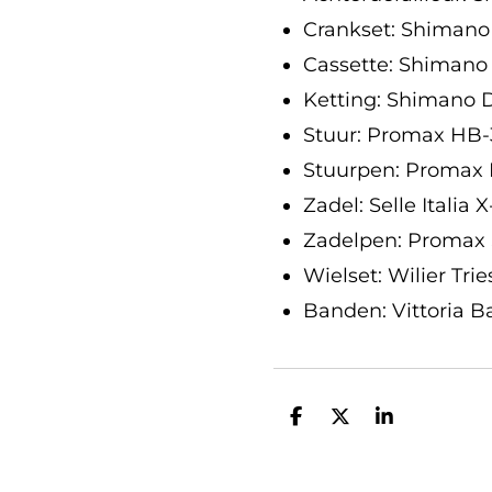
Crankset: Shimano
Cassette: Shimano
Ketting: Shimano
Stuur: Promax HB-
Stuurpen: Promax
Zadel: Selle Italia 
Zadelpen: Promax
Wielset: Wilier Tri
Banden: Vittoria 
D
D
S
e
e
h
l
e
a
e
l
r