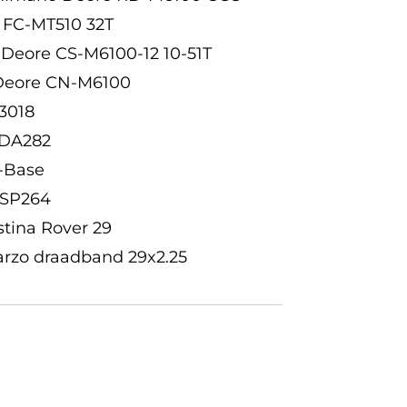
 FC-MT510 32T
 Deore CS-M6100-12 10-51T
 Deore CN-M6100
3018
 DA282
X-Base
 SP264
estina Rover 29
Barzo draadband 29x2.25