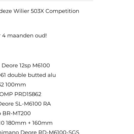
deze Wilier 503X Competition
ar 4 maanden oud!
 Deore 12sp M6100
61 double butted alu
R32 100mm
 COMP PRD15862
 Deore SL-M6100 RA
 BR-MT200
T10 180mm + 160mm
 Shimano Deore RD-M6100-SGS