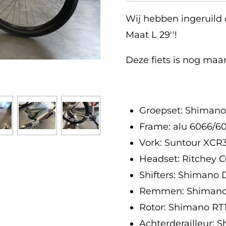
Wij hebben ingeruild 
Maat L 29''!
Deze fiets is nog ma
Groepset: Shimano
Frame: alu 6066/60
Vork: Suntour XC
Headset: Ritchey
Shifters: Shimano
Remmen: Shimano
Rotor: Shimano R
Achterderailleur: