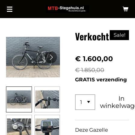
Ga
direct
naar
Verkocht
de
Sale!
hoofdinhoud
€ 1.600,00
€ 1.850,00
GRATIS verzending
In
winkelwag
Deze Gazelle