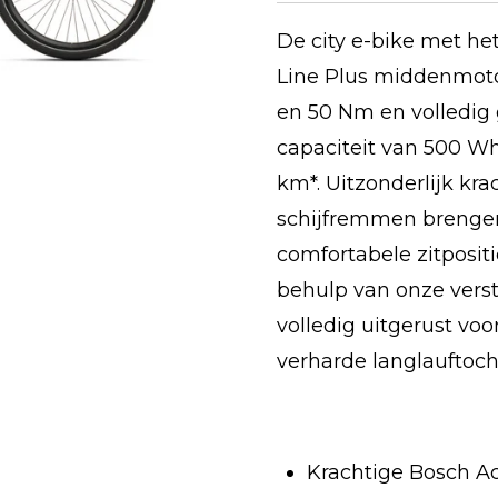
De city e-bike met he
Line Plus middenmot
en 50 Nm en volledig
capaciteit van 500 Wh
km*.
Uitzonderlijk kr
schijfremmen brengen j
comfortabele zitposi
behulp van onze verst
volledig uitgerust voo
verharde langlauftoch
Krachtige Bosch Ac