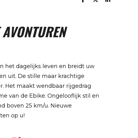
D
D
S
e
e
h
l
e
a
e
l
r
n
e
E AVONTUREN
in het dagelijks leven en breidt uw
n uit.
De stille maar krachtige
r.
Het maakt wendbaar rijgedrag
ame van de Ebike.
Ongelooflijk stil en
nd boven 25 km/u.
Nieuwe
ten op u!