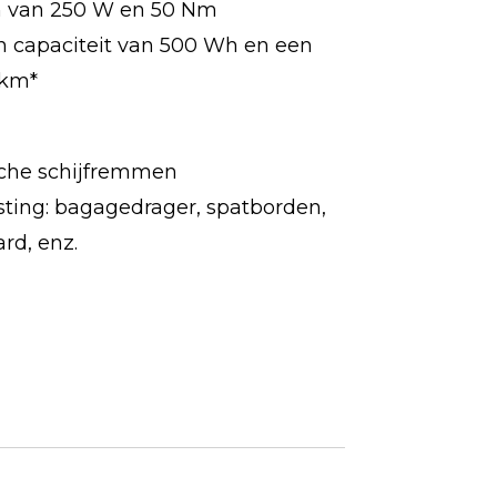
 van 250 W en 50 Nm
 capaciteit van 500 Wh en een
 km*
che schijfremmen
usting: bagagedrager, spatborden,
ard, enz.