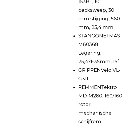
153BT, 10°
backsweep, 30
mm stijging, 560
mm, 25,4 mm
STANG
ONE1 MAS-
M60368
Legering,
25,4xE35mm, 15°
GRIPPEN
Velo VL-
G311
REMMEN
Tektro
MD-M280, 160/160
rotor,
mechanische
schijfrem