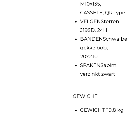
M10x135,
CASSETE, QR-type
VELGEN
Sterren
J19SD, 24H
BANDEN
Schwalbe
gekke bob,
20x2.10"
SPAKEN
Sapim
verzinkt zwart
GEWICHT
GEWICHT
*
9,8 kg