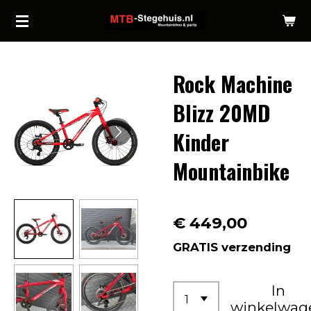
Ga
direct
naar
Rock Machine
de
hoofdinhoud
Blizz 20MD
Kinder
Mountainbike
€ 449,00
GRATIS verzending
In
winkelwag