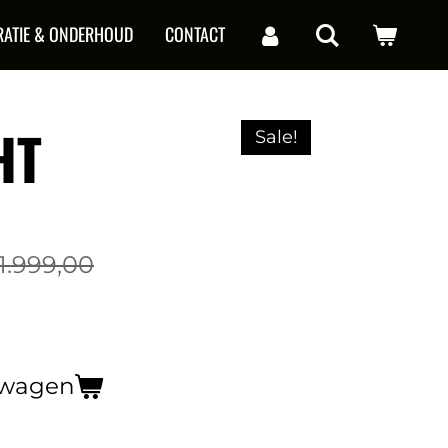
RATIE & ONDERHOUD
CONTACT
HT
Sale!
1.999,00
lwagen