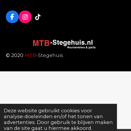
F
I
T
a
n
i
c
s
k
e
t
T
b
a
o
o
g
k
o
r
© 2020
MTB
-Stegehuis
k
a
m
Deze website gebruikt cookies voor
analyse-doeleinden en/of het tonen van
advertenties. Door gebruik te blijven maken
van de site gaat u hiermee akkoord.