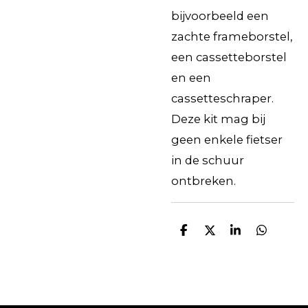
bijvoorbeeld een
zachte frameborstel,
een cassetteborstel
en een
cassetteschraper.
Deze kit mag bij
geen enkele fietser
in de schuur
ontbreken.
D
D
S
D
e
e
h
e
l
e
a
l
e
l
r
e
n
e
n