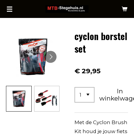
Ga
direct
naar
cyclon borstel
de
hoofdinhoud
set
€ 29,95
In
winkelwag
Met de Cyclon Brush
Kit houd je jouw fiets