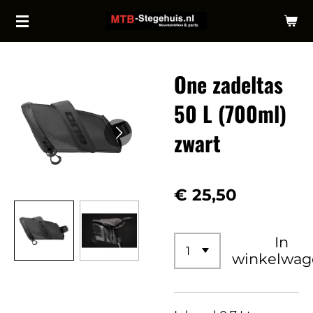
Ga
direct
naar
One zadeltas
de
hoofdinhoud
50 L (700ml)
zwart
€ 25,50
In
winkelwag