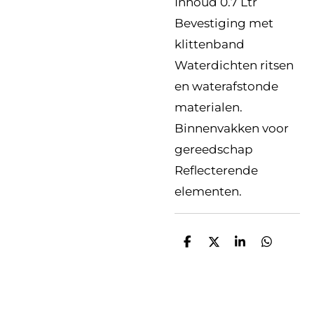
Inhoud 0.7 Ltr
Bevestiging met
klittenband
Waterdichten ritsen
en waterafstonde
materialen.
Binnenvakken voor
gereedschap
Reflecterende
elementen.
D
D
S
D
e
e
h
e
l
e
a
l
e
l
r
e
n
e
n