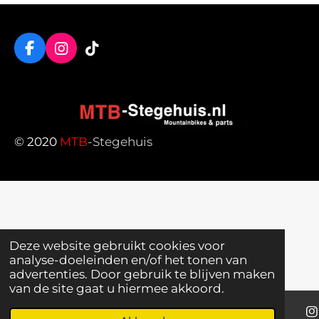
F
I
T
a
n
i
c
s
k
e
t
T
b
a
o
o
g
k
o
r
© 2020
MTB
-Stegehuis
k
a
m
Deze website gebruikt cookies voor
analyse-doeleinden en/of het tonen van
advertenties. Door gebruik te blijven maken
van de site gaat u hiermee akkoord.